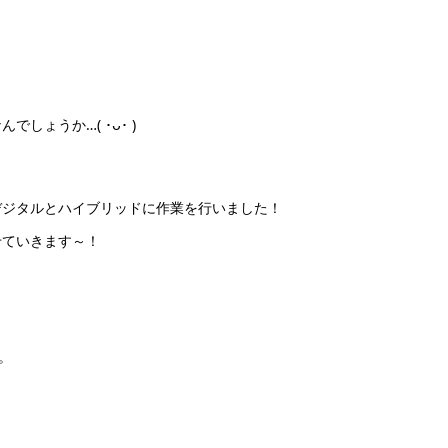
ょうか…( ･ᴗ･ )
デジタルとハイブリッドに作業を行いました！
せていきます～！
。