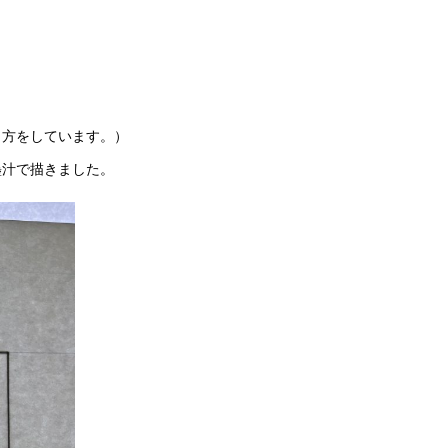
。
り方をしています。）
墨汁で描きました。