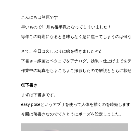
こんにちは笠原です！
早いもので11月も後半戦となってしまいました！
毎年この時期になると意味もなく急に焦ってしまうのは何なんでし
さて、今日は久しぶりに絵を描きました✐☡
下書き～線画とベタまでをアナログ、効果～仕上げまでを
作業中の写真をちょこちょこ撮影したので解説とともに載
①下書き
まずは下書きです。
easy poseというアプリを使って人体を描くのを時短します
今回は落書きなのでてきとうにポーズを設定しました。