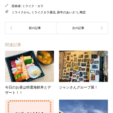
投稿者:
ミライク・カラ
ミライクから
,
ミライクカラ通信
,
新年のあいさつ
,
陶芸
関連記事
今日のお昼は特選海鮮丼とデ
ジャンさんグループ展！
ザート！！