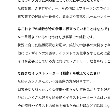
Q.ミライクカラに来る前にしていた仕事はなんですか？
A.接客業、DTPデザイナー、その他にはフリーランスでイ
接客業での経験が一番長く、飲食店や書店やホームセンタ
Q.これまでの経験が今の仕事に役立っていることはなんで
A.一番活きているのはやはり接客業での経験です。
状況に合った臨機応変な対応や、笑顔での接客の大切さは
他にはデザインの知識や、イラストでお仕事をするために
それを必要としている方に向けてレクチャー、助言を行う
Q.好きなイラストレーター（画家）を教えてください
A.紀伊カンナさんという漫画家の方が好きです。
日常を切り取ったような作風や柔らかい雰囲気がとても好
他にもたくさん好きな絵を描くイラストレーターさんはい
今の流行やイラストの傾向を知るためにSNSなどで話題に