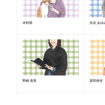
木村萌
吉谷 あゆ
野崎 亜美
原田侑佳