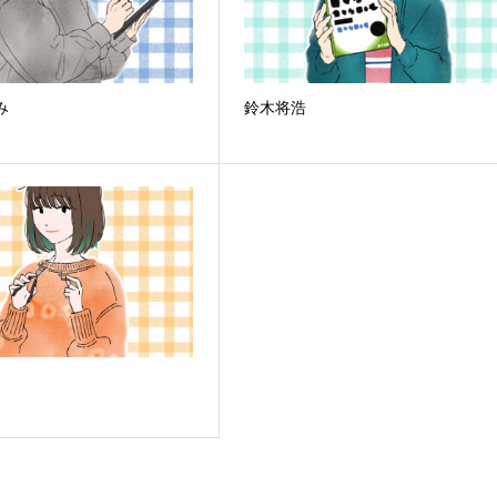
み
鈴木将浩