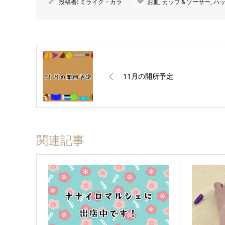
投稿者:
ミライク・カラ
お皿
,
カップ＆ソーサー
,
ハ
11月の開所予定
関連記事