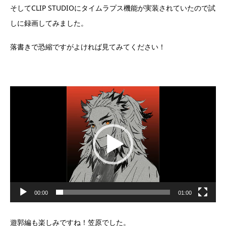
そしてCLIP STUDIOにタイムラプス機能が実装されていたので試
しに録画してみました。
落書きで恐縮ですがよければ見てみてください！
動
画
プ
レ
ー
ヤ
ー
00:00
01:00
遊郭編も楽しみですね！笠原でした。